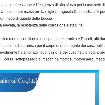
 alla compressione è L'esigenza di alto sforzo per i cuscinetti d
Uniscono per realizzare la migliore rugosità Di superficie; E pu
ha un modo di guasto della buccia
elevata, la resistenza della corrosione e stabilità
tico medio, coefficente di espansione termica è Piccoli, alti du
cio la sfera di ceramica per il corpo di rotolamento dei cuscinett
 notevolmente ha ampliato l'applicazione dei cuscinetti di rotola
obili, corsa, sottopassaggio, macchina motrice, motore aero, mac