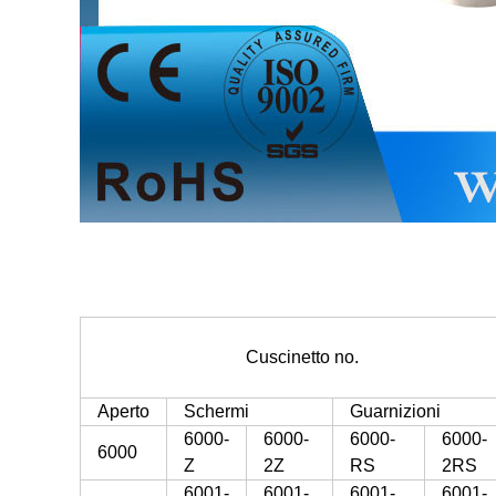
Cuscinetto no.
Aperto
Schermi
Guarnizioni
6000-
6000-
6000-
6000-
6000
Z
2Z
RS
2RS
6001-
6001-
6001-
6001-