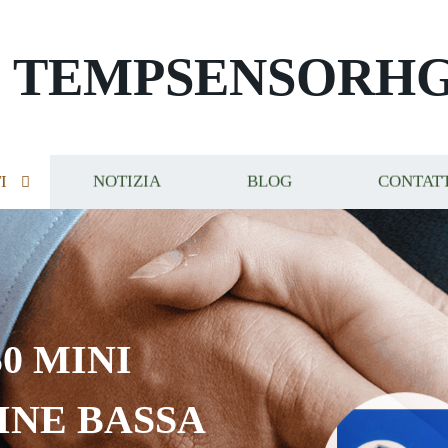
TEMPSENSORH
I
NOTIZIA
BLOG
CONTAT
0 MINI
INE BASSA