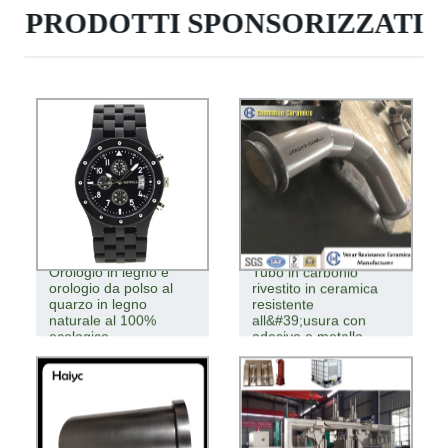
PRODOTTI SPONSORIZZATI
Orologio in legno e
Tubo in carbonio
orologio da polso al
rivestito in ceramica
quarzo in legno
resistente
naturale al 100%
all&#39;usura con
ecologico
adesivo e metallo