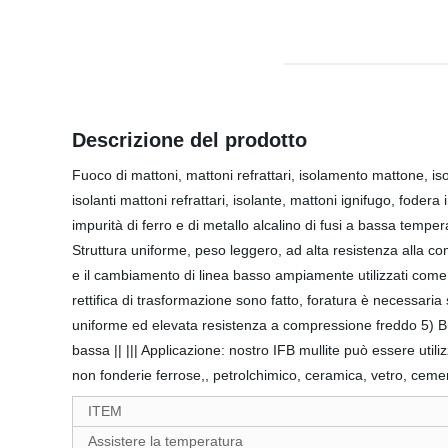
Descrizione del prodotto
Fuoco di mattoni, mattoni refrattari, isolamento mattone, isola
isolanti mattoni refrattari, isolante, mattoni ignifugo, foder
impurità di ferro e di metallo alcalino di fusi a bassa temp
Struttura uniforme, peso leggero, ad alta resistenza alla c
e il cambiamento di linea basso ampiamente utilizzati come r
rettifica di trasformazione sono fatto, foratura è necessaria 
uniforme ed elevata resistenza a compressione freddo 5) Buo
bassa || ||| Applicazione: nostro IFB mullite può essere util
non fonderie ferrose,, petrolchimico, ceramica, vetro, cemen
ITEM
Assistere la temperatura