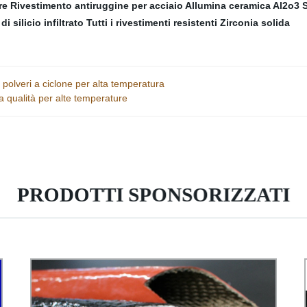
re
Rivestimento antiruggine per acciaio
Allumina ceramica Al2o3
S
i silicio infiltrato
Tutti i rivestimenti resistenti
Zirconia solida
i polveri a ciclone per alta temperatura
ta qualità per alte temperature
PRODOTTI SPONSORIZZATI