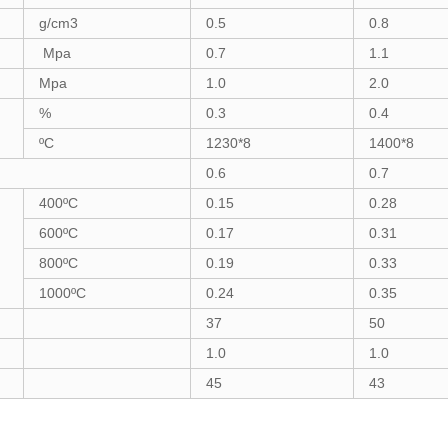
g/cm3
0.5
0.8
Mpa
0.7
1.1
Mpa
1.0
2.0
%
0.3
0.4
ºC
1230*8
1400*8
0.6
0.7
400ºC
0.15
0.28
600ºC
0.17
0.31
800ºC
0.19
0.33
1000ºC
0.24
0.35
37
50
1.0
1.0
45
43