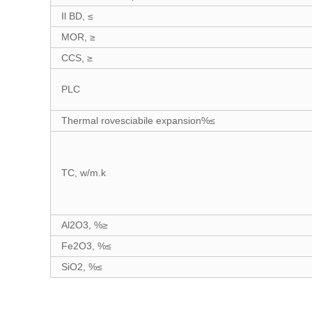
Il BD, ≤
MOR, ≥
CCS, ≥
PLC
Thermal rovesciabile expansion%≤
TC, w/m.k
Al2O3, %≥
Fe2O3, %≤
SiO2, %≤