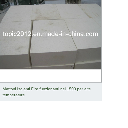
Mattoni Isolanti Fire funzionanti nel 1500 per alte
Tubo d
temperature
di roc