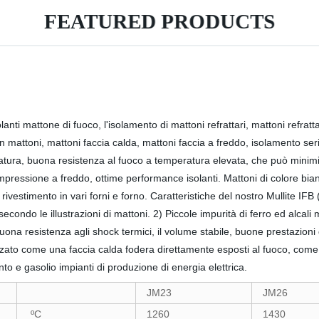
FEATURED PRODUCTS
nti mattone di fuoco, l'isolamento di mattoni refrattari, mattoni refrattari
a in mattoni, mattoni faccia calda, mattoni faccia a freddo, isolamento ser
eratura, buona resistenza al fuoco a temperatura elevata, che può minimi
ompressione a freddo, ottime performance isolanti. Mattoni di colore bi
ivestimento in vari forni e forno. Caratteristiche del nostro Mullite IFB
secondo le illustrazioni di mattoni. 2) Piccole impurità di ferro ed alcal
na resistenza agli shock termici, il volume stabile, buone prestazioni 
izzato come una faccia calda fodera direttamente esposti al fuoco, come u
to e gasolio impianti di produzione di energia elettrica.
JM23
JM26
ºC
1260
1430