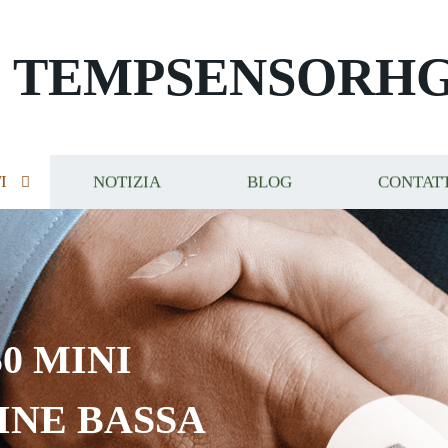
TEMPSENSORH
I
NOTIZIA
BLOG
CONTAT
0 MINI
INE BASSA