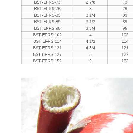
BST-EFRS-73
2 7/8
73
BST-EFRS-76
3
76
BST-EFRS-83
3 1/4
83
BST-EFRS-89
3 1/2
89
BST-EFRS-95
3 3/4
95
BST-EFRS-102
4
102
BST-EFRS-114
4 1/2
114
BST-EFRS-121
4 3/4
121
BST-EFRS-127
5
127
BST-EFRS-152
6
152