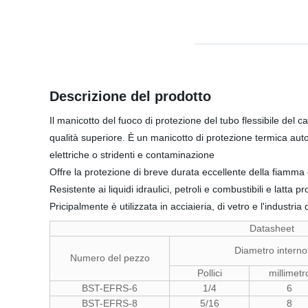
Descrizione del prodotto
Il manicotto del fuoco di protezione del tubo flessibile del 
qualità superiore. È un manicotto di protezione termica autoes
elettriche o stridenti e contaminazione
Offre la protezione di breve durata eccellente della fiamma
Resistente ai liquidi idraulici, petroli e combustibili e latt
Pricipalmente è utilizzata in acciaieria, di vetro e l'industria
Datasheet
Diametro intern
Numero del pezzo
Pollici
millimetr
BST-EFRS-6
1/4
6
BST-EFRS-8
5/16
8