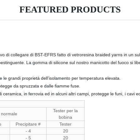
FEATURED PRODUCTS
cavo di collegare di BST-EFRS fatto di vetroresina braided yarns in un sub
tinguente. La gomma di silicone sul nostro manicotto del fuoco si libera d
 e le grandi proprietà dell'isolamento per temperatura elevata.
a protegge da spruzzata e dalle fiamme fuse.
 di ceramica, in ferrovia ed in alcuni altri campi, protegge le funi, i cavi 
Tester per la
o normale
bobina
o
Precipitare #
Tester
- 4
20
- 5
20