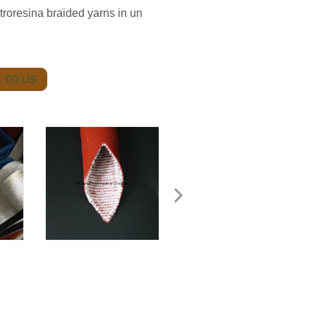
troresina braided yarns in un
 TO US