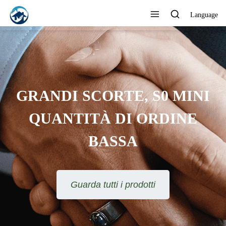
Language
GRANDI SCORTE, S0 MINI
QUANTITÀ DI ORDINE
BASSA
Guarda tutti i prodotti