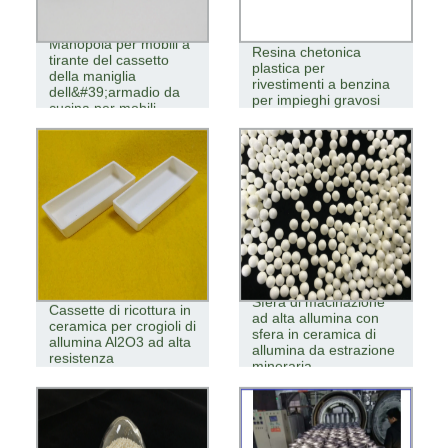
Manopola per mobili a
Resina chetonica
tirante del cassetto
plastica per
della maniglia
rivestimenti a benzina
dell&#39;armadio da
per impieghi gravosi
cucina per mobili
Sfera di macinazione
Cassette di ricottura in
ad alta allumina con
ceramica per crogioli di
sfera in ceramica di
allumina Al2O3 ad alta
allumina da estrazione
resistenza
mineraria