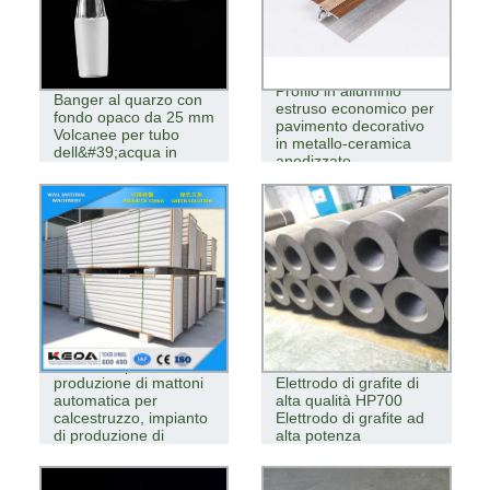
Chiodo di quarzo
Profilo in alluminio
Banger al quarzo con
estruso economico per
fondo opaco da 25 mm
pavimento decorativo
Volcanee per tubo
in metallo-ceramica
dell&#39;acqua in
anodizzato
vetro
Macchina per la
produzione di mattoni
Elettrodo di grafite di
automatica per
alta qualità HP700
calcestruzzo, impianto
Elettrodo di grafite ad
di produzione di
alta potenza
mattoni Aac