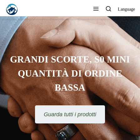
Language
GRANDI SCORTE, S0 MINI
QUANTITÀ DI ORDINE
BASSA
Guarda tutti i prodotti