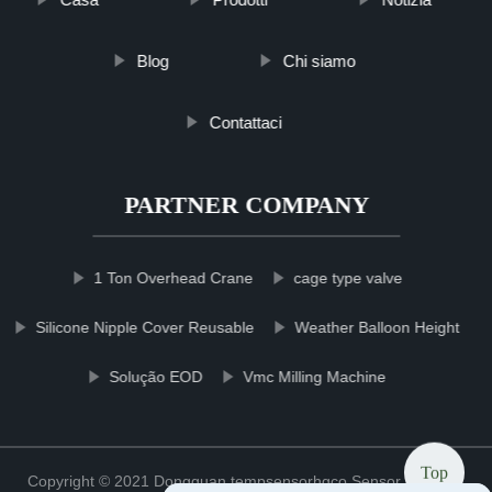
Blog
Chi siamo
Contattaci
PARTNER COMPANY
1 Ton Overhead Crane
cage type valve
Silicone Nipple Cover Reusable
Weather Balloon Height
Solução EOD
Vmc Milling Machine
Top
Copyright © 2021 Dongguan tempsensorhgco Sensor Co., Ltd.