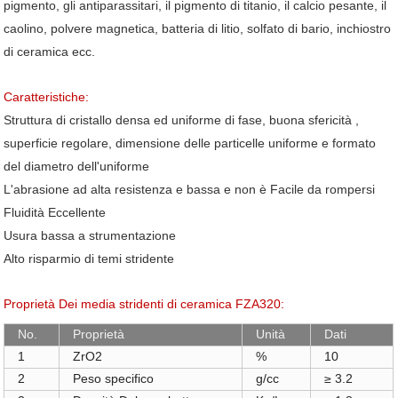
pigmento, gli antiparassitari, il pigmento di titanio, il calcio pesante, il
caolino, polvere magnetica,
batteria di litio, solfato di bario, inchiostro
di ceramica
ecc.
Caratteristiche:
Struttura di cristallo densa ed uniforme di fase, buona sfericità ,
superficie regolare, dimensione delle particelle uniforme e formato
del diametro dell'uniforme
L'abrasione ad alta resistenza e bassa e non è Facile da rompersi
Fluidità Eccellente
Usura bassa a strumentazione
Alto risparmio di temi stridente
Proprietà Dei media stridenti di ceramica FZA320:
No.
Proprietà
Unità
Dati
1
ZrO2
%
10
2
Peso specifico
g/cc
≥
3.2