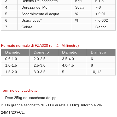
3
Densità Del pacchetto
Kg/L
≥
1.8
4
Durezza del Moh
Scala
7-8
5
Assorbimento di acqua
%
< 0.01
6
Usura Loss*
%
< 0.002
7
Colore
Bianco
Formato normale di FZA320 (unità : Millimetro)
Diametro
Diametro
Diametro
Diametro
0.6-1.0
2.0-2.5
3.5-4.0
6
1.0-1.5
2.5-3.0
4.0-4.5
8
1.5-2.0
3.0-3.5
5
10, 12
Termine del pacchetto:
1. Rete 25kg nel sacchetto dei pp
2. Un grande sacchetto di 500 o di rete 1000kg. Intorno a 20-
24MT/20'FCL.