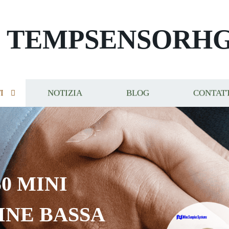
TEMPSENSORH
I
NOTIZIA
BLOG
CONTAT
0 MINI
INE BASSA