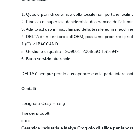
1. Queste parti di ceramica della tessile non portano facilme
2. Finezza di superficie desiderabile di ceramica dell'allumi
3. Adatto ad uso in macchinario della tessile ed in macchine p
4. DELTA è un fornitore dell'OEM, possiamo produrre i prodotti
1 (C). di BACCANO
5. Gestione di qualità: ISO9001: 2008/ISO TS16949
6. Buon servizio after-sale
DELTA è sempre pronto a cooperare con la parte interessata
Contatti:
L$signora Cissy Huang
Tipi dei prodotti
» » »
Ceramica industriale Malyn
Crogiolo di silice per labor