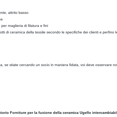
nte, attrito basso
na
er maglieria di filatura e fini
 di ceramica della tessile secondo le specifiche dei clienti e perfino le m
, se stiate cercando un socio in maniera fidata, voi deve osservare no
atorio
Forniture per la fusione della ceramica
Ugello intercambiabil