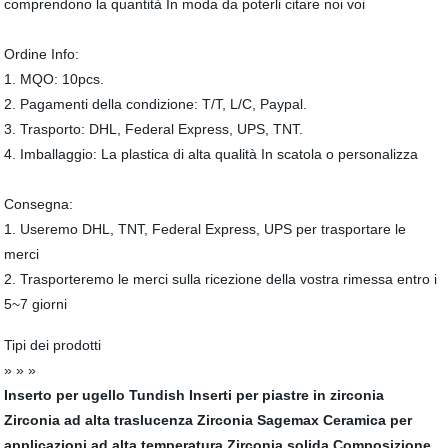
comprendono la quantità In moda da poterli citare noi voi
Ordine Info:
1. MQO: 10pcs.
2. Pagamenti della condizione: T/T, L/C, Paypal.
3. Trasporto: DHL, Federal Express, UPS, TNT.
4. Imballaggio: La plastica di alta qualità In scatola o personalizza
Consegna:
1. Useremo DHL, TNT, Federal Express, UPS per trasportare le
merci
2. Trasporteremo le merci sulla ricezione della vostra rimessa entro i
5~7 giorni
Tipi dei prodotti
» » »
Inserto per ugello Tundish
Inserti per piastre in zirconia
Zirconia ad alta traslucenza
Zirconia Sagemax
Ceramica per
applicazioni ad alta temperatura
Zirconia solida
Composizione