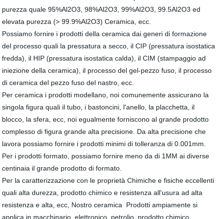
purezza quale 95%Al2O3, 98%Al2O3, 99%Al2O3, 99.5Al2O3
ed
elevata purezza (> 99.9%Al2O3)
Ceramica, ecc.
Possiamo fornire i prodotti della ceramica dai generi di formazione
del processo quali la pressatura a secco, il CIP (pressatura isostatica
fredda), il HIP (pressatura isostatica calda), il CIM (stampaggio ad
iniezione della ceramica), il processo del gel-pezzo fuso, il processo
di ceramica del pezzo fuso del nastro, ecc.
Per ceramica i prodotti modellano, noi comunemente assicurano la
singola figura quali il tubo, i bastoncini, l'anello, la placchetta, il
blocco, la sfera, ecc, noi egualmente forniscono al grande prodotto
complesso di figura grande alta precisione. Da alta precisione che
lavora possiamo fornire i prodotti minimi di tolleranza di 0.001mm.
Per i prodotti formato, possiamo fornire meno da di 1MM ai diverse
centinaia il grande prodotto di formato.
Per la caratterizzazione con le proprietà Chimiche e fisiche eccellenti
quali alta durezza, prodotto chimico e resistenza all'usura ad alta
resistenza e alta, ecc,
Nostro
ceramica
Prodotti
ampiamente si
applica in macchinario, elettronico, petrolio, prodotto chimico,