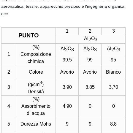
aeronautica, tessile, apparecchio prezioso e l'ingegneria organica,
ecc.
1
2
3
PUNTO
Al
O
2
3
(%)
Al
O
Al
O
Al
O
2
3
2
3
2
3
1
Composizione
99.5
99
95
chimica
2
Colore
Avorio
Avorio
Bianco
3
(g/cm
)
3
3.90
3.85
3.70
Densità
(
%
)
4
Assorbimento
4.90
0
0
di acqua
5
Durezza Mohs
9
9
8.8