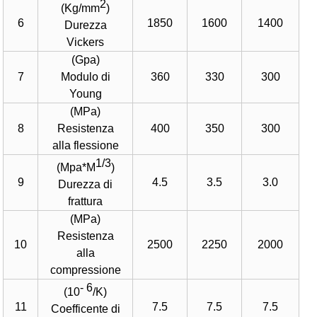
2
(Kg/mm
)
6
1850
1600
1400
Durezza
Vickers
(Gpa)
7
Modulo di
360
330
300
Young
(MPa)
8
Resistenza
400
350
300
alla flessione
1/3
(Mpa*M
)
9
4.5
3.5
3.0
Durezza di
frattura
(MPa)
Resistenza
10
2500
2250
2000
alla
compressione
- 6
(10
/K)
11
7.5
7.5
7.5
Coefficente di