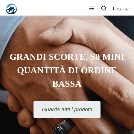
Language
GRANDI SCORTE, S0 MINI
QUANTITÀ DI ORDINE
BASSA
Guarda tutti i prodotti