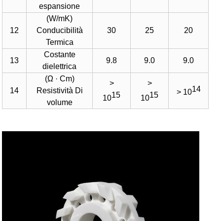
espansione
(W/mK)
12
Conducibilità
30
25
20
Termica
Costante
13
9.8
9.0
9.0
dielettrica
(Ω · Cm)
>
>
14
14
Resistività Di
> 10
15
15
10
10
volume