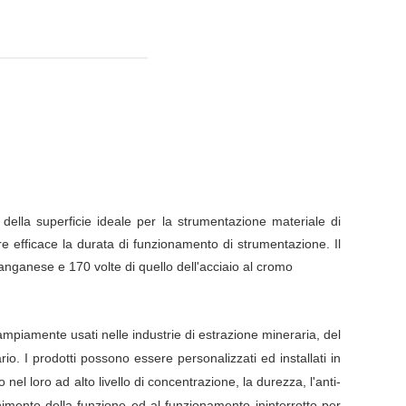
 della superficie ideale per la strumentazione materiale di
re efficace la durata di funzionamento di strumentazione. Il
anganese e 170 volte di quello dell'acciaio al cromo
 ampiamente usati nelle industrie di estrazione mineraria, del
rio. I prodotti possono essere personalizzati ed installati in
 nel loro ad alto livello di concentrazione, la durezza, l'anti-
nimento della funzione ed al funzionamento ininterrotto per