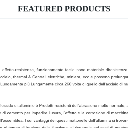
FEATURED PRODUCTS
la effetto-resistenza, funzionamento facile sono materiale diresistenza
'acciaio, thermal & Centrali elettriche, miniera, ecc e possono prolunga
ù Lungamente più Lungamente circa 260 volte di quello dell'acciaio di m
l'ossido di alluminio è Prodotti resistenti dell'abrasione molto normale,
e di cemento per impedire l'usura, l'effetto e la corrosione di macchina
dell'assemblea. I sui vantaggi dei questi mattonelle dell'allumina si trovano
no al tempo di impiego della funzione, al risparmio nei costi di mante