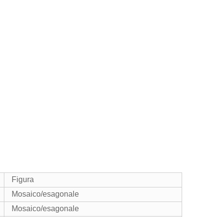
Figura
Mosaico/esagonale
Mosaico/esagonale