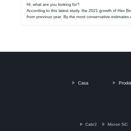
Hi, what are you looking for?
According to this latest study, the 2021 growth of Hex Bol
from previous year. By the most conservative estimates 
Casa
Prodot
Cabr2
Micron SiC