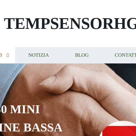
TEMPSENSORH
I
NOTIZIA
BLOG
CONTAT
0 MINI
INE BASSA