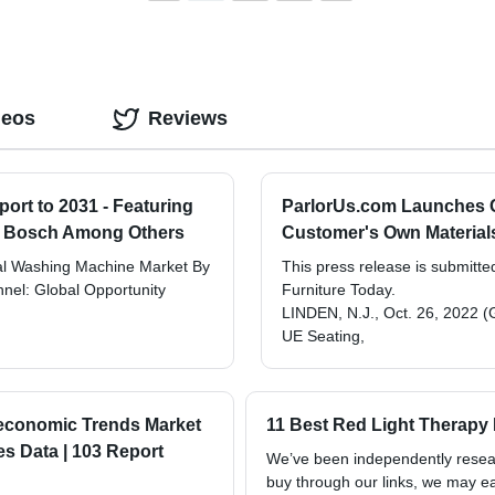
deos
Reviews
ort to 2031 - Featuring
ParlorUs.com Launches 
rt Bosch Among Others
Customer's Own Materials
ial Washing Machine Market By
This press release is submitte
nnel: Global Opportunity
Furniture Today.
LINDEN, N.J., Oct. 26, 2022
UE Seating,
oeconomic Trends Market
11 Best Red Light Therapy 
s Data | 103 Report
We’ve been independently researc
buy through our links, we may e