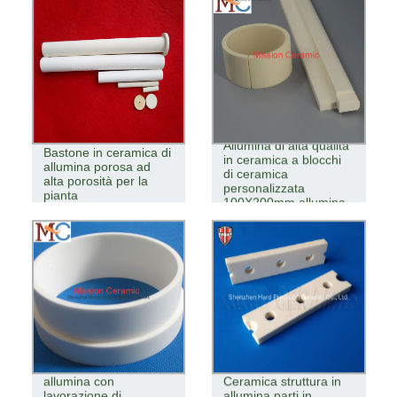
Allumina di alta qualità
Bastone in ceramica di
in ceramica a blocchi
allumina porosa ad
di ceramica
alta porosità per la
personalizzata
pianta
100X200mm allumina
Anello in ceramica di
allumina con
Ceramica struttura in
lavorazione di
allumina parti in