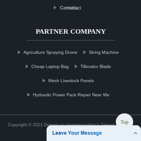
Contattaci
PARTNER COMPANY
Agriculture Spraying Drone
String Machine
Cheap Laptop Bag
Tillovator Blade
Mesh Livestock Panels
Hydraulic Power Pack Repair Near Me
Top
Copyright © 2021 Dongguan tempsensorhgco Sensor Co., Ltd.
Sitemap