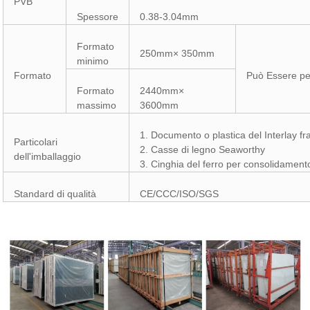
PVB
Spessore
0.38-3.04mm
Formato
250mm× 350mm
minimo
Formato
Può Essere per
Formato
2440mm×
massimo
3600mm
1. Documento o plastica del Interlay fra
Particolari
2. Casse di legno Seaworthy
dell'imballaggio
3. Cinghia del ferro per consolidament
Standard di qualità
CE/CCC/ISO/SGS