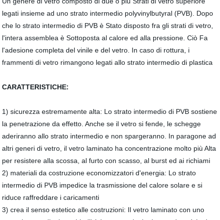
Un genere di vetro composto di due o più Strati di vetro superiore
legati insieme ad uno strato intermedio polyvinylbutyral (PVB). Dopo
che lo strato intermedio di PVB è Stato disposto fra gli strati di vetro,
l'intera assemblea è Sottoposta al calore ed alla pressione. Ciò Fa
l'adesione completa del vinile e del vetro. In caso di rottura, i
frammenti di vetro rimangono legati allo strato intermedio di plastica
CARATTERISTICHE:
1) sicurezza estremamente alta: Lo strato intermedio di PVB sostiene
la penetrazione da effetto. Anche se il vetro si fende, le schegge
aderiranno allo strato intermedio e non spargeranno. In paragone ad
altri generi di vetro, il vetro laminato ha concentrazione molto più Alta
per resistere alla scossa, al furto con scasso, al burst ed ai richiami
2) materiali da costruzione economizzatori d'energia: Lo strato
intermedio di PVB impedice la trasmissione del calore solare e si
riduce raffreddare i caricamenti
3) crea il senso estetico alle costruzioni: Il vetro laminato con uno