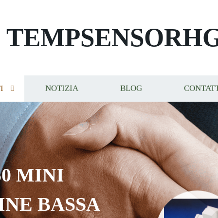
TEMPSENSORH
I
NOTIZIA
BLOG
CONTAT
0 MINI
INE BASSA