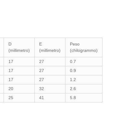
D
E
Peso
(millimetro)
(millimetro)
(chilogrammo)
17
27
0.7
17
27
0.9
17
27
1.2
20
32
2.6
25
41
5.8