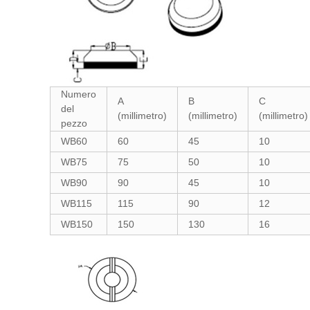
Numero
A
B
C
del
(millimetro)
(millimetro)
(millimetro)
pezzo
WB60
60
45
10
WB75
75
50
10
WB90
90
45
10
WB115
115
90
12
WB150
150
130
16