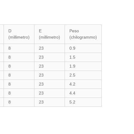
D
E
Peso
(millimetro)
(millimetro)
(chilogrammo)
8
23
0.9
8
23
1.5
8
23
1.9
8
23
2.5
8
23
4.2
8
23
4.4
8
23
5.2