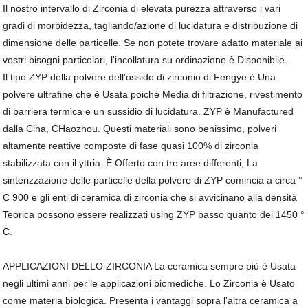
Il nostro intervallo di Zirconia di elevata purezza attraverso i vari
gradi di morbidezza, tagliando/azione di lucidatura e distribuzione di
dimensione delle particelle. Se non potete trovare adatto materiale ai
vostri bisogni particolari, l'incollatura su ordinazione è Disponibile.
Il tipo ZYP della polvere dell'ossido di zirconio di Fengye è Una
polvere ultrafine che è Usata poichè Media di filtrazione, rivestimento
di barriera termica e un sussidio di lucidatura. ZYP è Manufactured
dalla Cina, CHaozhou. Questi materiali sono benissimo, polveri
altamente reattive composte di fase quasi 100% di zirconia
stabilizzata con il yttria. È Offerto con tre aree differenti; La
sinterizzazione delle particelle della polvere di ZYP comincia a circa °
C 900 e gli enti di ceramica di zirconia che si avvicinano alla densità
Teorica possono essere realizzati using ZYP basso quanto dei 1450 °
C.
APPLICAZIONI DELLO ZIRCONIA La ceramica sempre più è Usata
negli ultimi anni per le applicazioni biomediche. Lo Zirconia è Usato
come materia biologica. Presenta i vantaggi sopra l'altra ceramica a