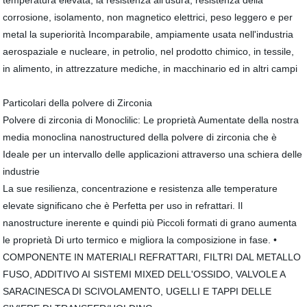
temperatura elevata, la resistenza all'usura, resistenza della
corrosione, isolamento, non magnetico elettrici, peso leggero e per
metal la superiorità Incomparabile, ampiamente usata nell'industria
aerospaziale e nucleare, in petrolio, nel prodotto chimico, in tessile,
in alimento, in attrezzature mediche, in macchinario ed in altri campi
Particolari della polvere di Zirconia
Polvere di zirconia di Monoclilic: Le proprietà Aumentate della nostra
media monoclina nanostructured della polvere di zirconia che è
Ideale per un intervallo delle applicazioni attraverso una schiera delle
industrie
La sue resilienza, concentrazione e resistenza alle temperature
elevate significano che è Perfetta per uso in refrattari. Il
nanostructure inerente e quindi più Piccoli formati di grano aumenta
le proprietà Di urto termico e migliora la composizione in fase. •
COMPONENTE IN MATERIALI REFRATTARI, FILTRI DAL METALLO
FUSO, ADDITIVO AI SISTEMI MIXED DELL'OSSIDO, VALVOLE A
SARACINESCA DI SCIVOLAMENTO, UGELLI E TAPPI DELLE