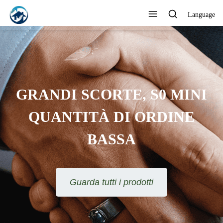
Language
S0 MINI
RDINE