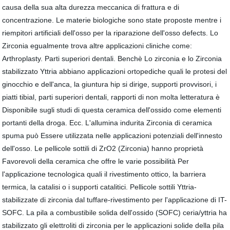
causa della sua alta durezza meccanica di frattura e di
concentrazione. Le materie biologiche sono state proposte mentre i
riempitori artificiali dell'osso per la riparazione dell'osso defects. Lo
Zirconia egualmente trova altre applicazioni cliniche come:
Arthroplasty. Parti superiori dentali. Benchè Lo zirconia e lo Zirconia
stabilizzato Yttria abbiano applicazioni ortopediche quali le protesi del
ginocchio e dell'anca, la giuntura hip si dirige, supporti provvisori, i
piatti tibial, parti superiori dentali, rapporti di non molta letteratura è
Disponibile sugli studi di questa ceramica dell'ossido come elementi
portanti della droga. Ecc. L'allumina indurita Zirconia di ceramica
spuma può Essere utilizzata nelle applicazioni potenziali dell'innesto
dell'osso. Le pellicole sottili di ZrO2 (Zirconia) hanno proprietà
Favorevoli della ceramica che offre le varie possibilità Per
l'applicazione tecnologica quali il rivestimento ottico, la barriera
termica, la catalisi o i supporti catalitici. Pellicole sottili Yttria-
stabilizzate di zirconia dal tuffare-rivestimento per l'applicazione di IT-
SOFC. La pila a combustibile solida dell'ossido (SOFC) ceria/yttria ha
stabilizzato gli elettroliti di zirconia per le applicazioni solide della pila