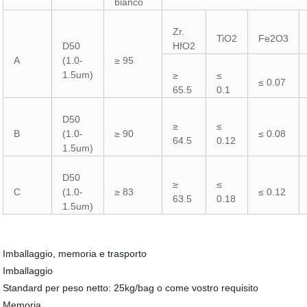
bianco
Zr.
TiO2
Fe2O3
D50
HfO2
A
(1.0-
≥ 95
1.5um)
≥
≤
≤ 0.07
65.5
0.1
D50
≥
≤
B
(1.0-
≥ 90
≤ 0.08
64.5
0.12
1.5um)
D50
≥
≤
C
(1.0-
≥ 83
≤ 0.12
63.5
0.18
1.5um)
Imballaggio, memoria e trasporto
Imballaggio
Standard per peso netto: 25kg/bag o come vostro requisito
Memoria