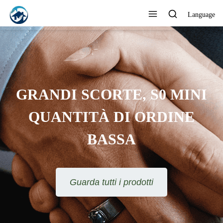
Language
GRANDI SCORTE, S0 MINI
QUANTITÀ DI ORDINE
BASSA
Guarda tutti i prodotti