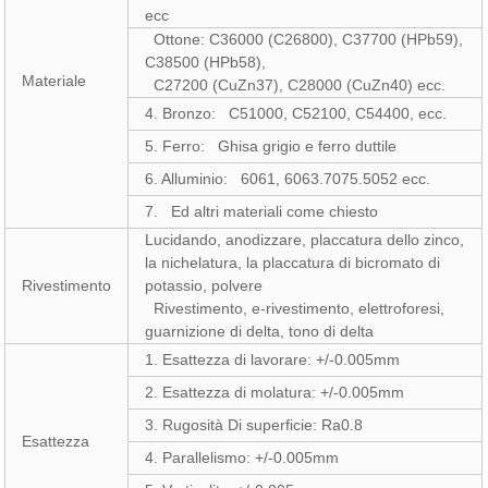
ecc
Ottone: C36000 (C26800), C37700 (HPb59),
C38500 (HPb58),
Materiale
C27200 (CuZn37), C28000 (CuZn40) ecc.
4. Bronzo: C51000, C52100, C54400, ecc.
5. Ferro: Ghisa grigio e ferro duttile
6. Alluminio: 6061, 6063.7075.5052 ecc.
7. Ed altri materiali come chiesto
Lucidando, anodizzare, placcatura dello zinco,
la nichelatura, la placcatura di bicromato di
Rivestimento
potassio, polvere
Rivestimento, e-rivestimento, elettroforesi,
guarnizione di delta, tono di delta
1. Esattezza di lavorare: +/-0.005mm
2. Esattezza di molatura: +/-0.005mm
3. Rugosità Di superficie: Ra0.8
Esattezza
4. Parallelismo: +/-0.005mm