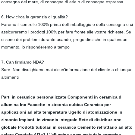
consegna del mare, di consegna di aria o di consegna espressa
6. How circa la garanzia di qualità?
Faremo il controllo 100% prima dell'imballaggio e della consegna e ci
assicureremo i prodotti 100% per fare fronte alle vostre richieste. Se
ci sono dei problemi durante usando, prego dirci che in qualunque
momento, lo risponderemo a tempo
7. Can firmiamo NDA?
Sure. Non divulghiamo mai alcun'informazione del cliente a chiunque
altrimenti
Parti in ceramica personalizzate
Componenti in ceramica di
allumina Inc
Faccette in zirconia cubica
Ceramica per
applicazioni ad alta temperatura
Ugello di atomizzazione in
zirconio
Impianti in zirconia integrale
Rete di distribuzione
globale
Prodotti tubolari in ceramica
Cemento refrattario ad alto
calore
Crogiolo Al2o3
L\'allumina come materiale ceramico