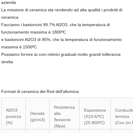
azienda
La missione di ceramica sta rendendo ad alta qualità i prodotti di
ceramica
Facciamo i bastoncini 99.7% Al2O3, che la temperatura di
funzionamento massima è 1800ºC
e bastoncini Al2O3 di 95%, che la temperatura di funzionamento
massima è 1500ºC
Possiamo fornire ai coni retinici graduati molto grandi tolleranza
stretta
Formati di ceramica del Rod dell'allumina:
Resistenza
Al2O3
Espansione
Conducibi
Densità
alla
purezza
(X10-6/ºC)
termica
(g/cm3)
flessione
(%)
(25-800ºC)
(Con (m.
(Mpa)