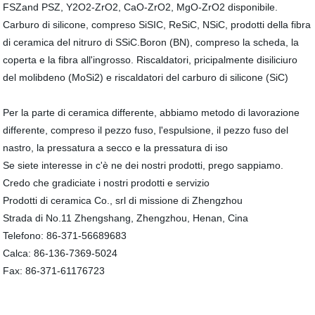
FSZand PSZ, Y2O2-ZrO2, CaO-ZrO2, MgO-ZrO2 disponibile.
Carburo di silicone, compreso SiSIC, ReSiC, NSiC, prodotti della fibra
di ceramica del nitruro di SSiC.Boron (BN), compreso la scheda, la
coperta e la fibra all'ingrosso. Riscaldatori, pricipalmente disiliciuro
del molibdeno (MoSi2) e riscaldatori del carburo di silicone (SiC)
Per la parte di ceramica differente, abbiamo metodo di lavorazione
differente, compreso il pezzo fuso, l'espulsione, il pezzo fuso del
nastro, la pressatura a secco e la pressatura di iso
Se siete interesse in c'è ne dei nostri prodotti, prego sappiamo.
Credo che gradiciate i nostri prodotti e servizio
Prodotti di ceramica Co., srl di missione di Zhengzhou
Strada di No.11 Zhengshang, Zhengzhou, Henan, Cina
Telefono: 86-371-56689683
Calca: 86-136-7369-5024
Fax: 86-371-61176723