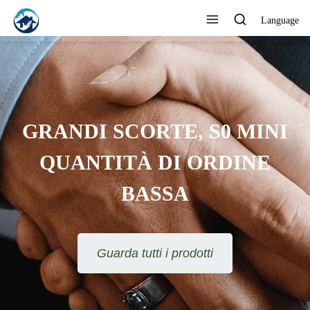
Language
GRANDI SCORTE, S0 MINI
QUANTITÀ DI ORDINE
BASSA
Guarda tutti i prodotti