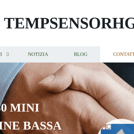
TEMPSENSORH
I
NOTIZIA
BLOG
CONTAT
0 MINI
INE BASSA