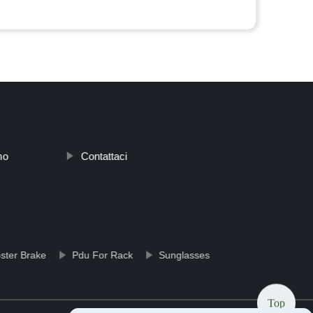
mo
Contattaci
ster Brake
Pdu For Rack
Sunglasses
Top